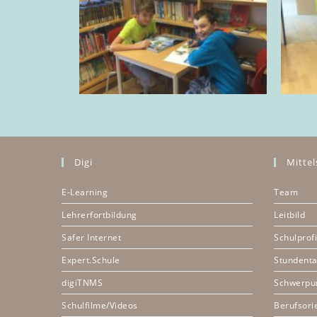
Digi
Mittel
E-Learning
Team
Lehrerfortbildung
Leitbild
Safer Internet
Schulprofi
Expert.Schule
Stundenta
digiTNMS
Schwerpu
Schulfilme/Videos
Berufsori