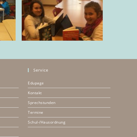
Service
Edupage
Kontakt
Sprechstunden
Termine
Schul-/Hausordnung