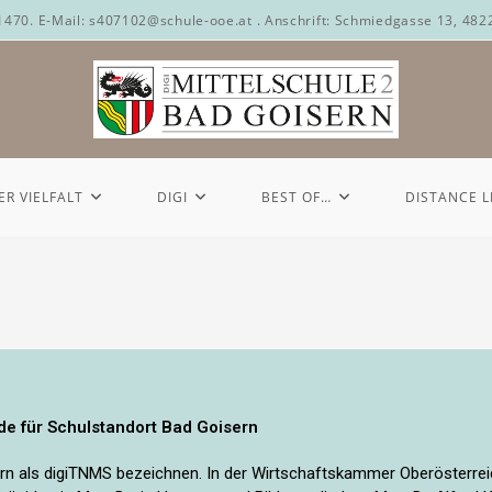
71470. E-Mail: s407102@schule-ooe.at . Anschrift: Schmiedgasse 13, 482
ER VIELFALT
DIGI
BEST OF…
DISTANCE 
e für Schulstandort Bad Goisern
sern als digiTNMS bezeichnen. In der Wirtschaftskammer Oberösterre