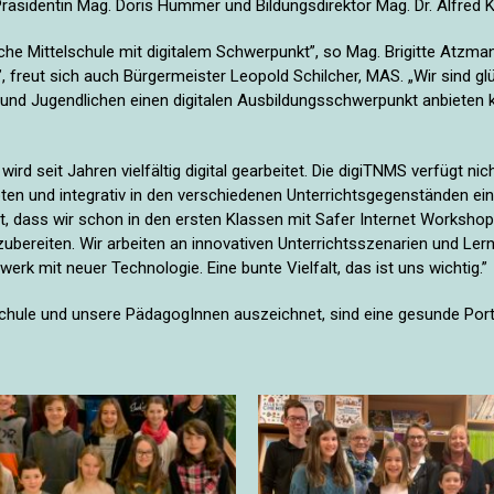
Präsidentin Mag. Doris Hummer und Bildungsdirektor Mag. Dr. Alfred K
he Mittelschule mit digitalem Schwerpunkt”, so Mag. Brigitte Atzmans
, freut sich auch Bürgermeister Leopold Schilcher, MAS. „Wir sind gl
und Jugendlichen einen digitalen Ausbildungsschwerpunkt anbieten 
e wird seit Jahren vielfältig digital gearbeitet. Die digiTNMS verfügt n
ten und integrativ in den verschiedenen Unterrichtsgegenständen eing
et, dass wir schon in den ersten Klassen mit Safer Internet Worksho
zubereiten. Wir arbeiten an innovativen Unterrichtsszenarien und Ler
erk mit neuer Technologie. Eine bunte Vielfalt, das ist uns wichtig.”
Schule und unsere PädagogInnen auszeichnet, sind eine gesunde Port