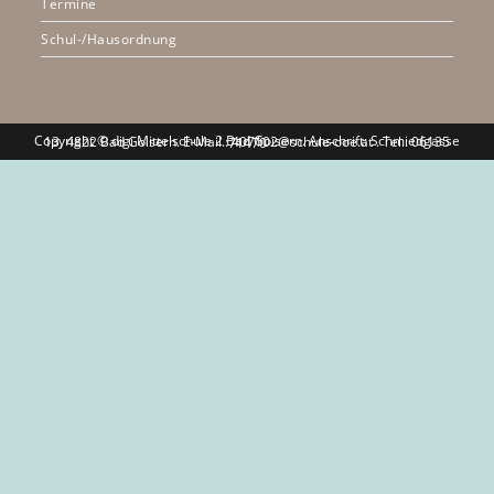
Termine
Schul-/Hausordnung
Copyright © digi Mittelschule 2 Bad Goisern. Anschrift: Schmiedgasse 13, 4822 Bad Goisern. E-Mail.: 407102@schule-ooe.at . Tel.: 06135 71470