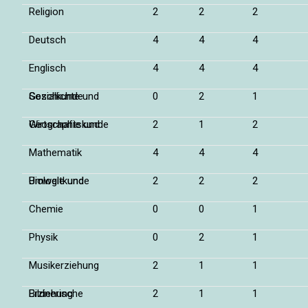
Religion
2
2
2
Deutsch
4
4
4
Englisch
4
4
4
Geschichte und Sozialkunde
0
2
1
Geographie und Wirtschaftskunde
2
1
2
Mathematik
4
4
4
Biologie und Umweltkunde
2
2
2
Chemie
0
0
1
Physik
0
2
1
Musikerziehung
2
1
1
Bildnerische Erziehung
2
1
1