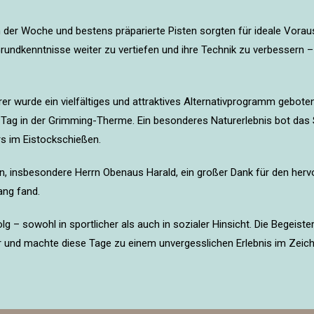
 der Woche und bestens präparierte Pisten sorgten für ideale Voraus
Grundkenntnisse weiter zu vertiefen und ihre Technik zu verbessern
hrer wurde ein vielfältiges und attraktives Alternativprogramm gebot
ag in der Grimming-Therme. Ein besonderes Naturerlebnis bot das
rs im Eistockschießen.
insbesondere Herrn Obenaus Harald, ein großer Dank für den hervo
ang fand.
g – sowohl in sportlicher als auch in sozialer Hinsicht. Die Begeist
 und machte diese Tage zu einem unvergesslichen Erlebnis im Zeic