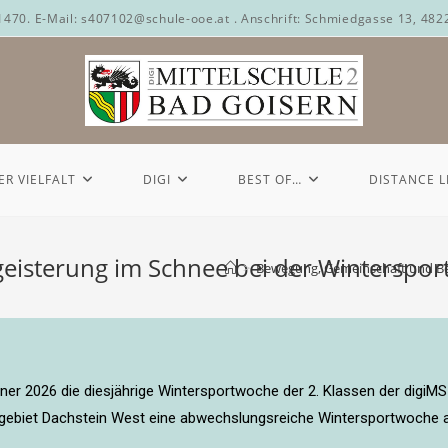
71470. E-Mail: s407102@schule-ooe.at . Anschrift: Schmiedgasse 13, 482
ER VIELFALT
DIGI
BEST OF…
DISTANCE 
isterung im Schnee bei der Winterspor
>
Bewegung, Gemeinschaft und Beg
ner 2026 die diesjährige Wintersportwoche der 2. Klassen der digiMS
kigebiet Dachstein West eine abwechslungsreiche Wintersportwoche a