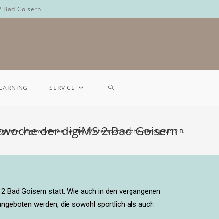
2 Bad Goisern
LEARNING
SERVICE
twoche der digiMS 2 Bad Goisern
eisterung im Schnee bei der Wintersportwoche der digiMS 2 Bad Goisern
 2 Bad Goisern statt. Wie auch in den vergangenen
ngeboten werden, die sowohl sportlich als auch