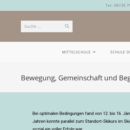
Tel.: 06135 
Suche ...
MITTELSCHULE
SCHULE D
Bewegung, Gemeinschaft und Bege
Bei optimalen Bedingungen fand von 12. bis 16. Jän
Jahren konnte parallel zum Standort-Skikurs im S
sozial ein voller Erfolg war.