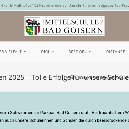
71470. E-Mail: s407102@schule-ooe.at . Anschrift: Schmiedgasse 13, 482
ER VIELFALT
DIGI
BEST OF…
DISTANCE 
 2025 – Tolle Erfolge für unsere Schül
>
Bezirksmeisterschaften Schwi
en im Schwimmen im Parkbad Bad Goisern statt. Bei traumhaftem We
n auch unsere Schülerinnen und Schüler, die durch beeindruckende