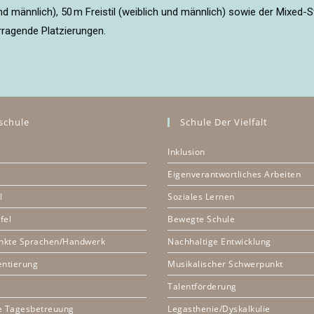
nd männlich), 50 m Freistil (weiblich und männlich) sowie der Mixed-
rragende Platzierungen.
schule
Schule Der Vielfalt
Inklusion
Eigenverantwortliches Arbeiten
l
Soziales Lernen
fel
Bewegte Schule
nkte Sprachen/Handwerk
Nachhaltige Entwicklung
entierung
Musikalischer Schwerpunkt
Talentförderung
e Tagesbetreuung
Legasthenie/Dyskalkulie