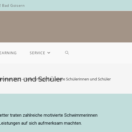
2 Bad Goisern
LEARNING
SERVICE
erinnen und Schüler
mmen 2025 – Tolle Erfolge für unsere Schülerinnen und Schüler
tter traten zahlreiche motivierte Schwimmerinnen
 Leistungen auf sich aufmerksam machten.