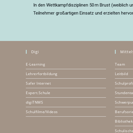
In den Wettkampfdisziplinen 50 m Brust (weiblich u
Teilnehmer großartigen Einsatz und erzielten hervo
Digi
Mittel
E-Learning
Team
Lehrerfortbildung
Leitbild
Safer Internet
Schulprofi
Expert.Schule
Stundenta
digiTNMS
Schwerpu
Schulfilme/Videos
Berufsori
Bibliothek
Schulisch