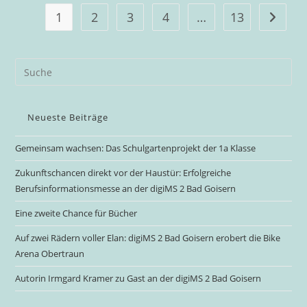
2
Bad
1
2
3
4
…
13
Gehe zu
Goisern
Neueste Beiträge
Gemeinsam wachsen: Das Schulgartenprojekt der 1a Klasse
Zukunftschancen direkt vor der Haustür: Erfolgreiche
Berufsinformationsmesse an der digiMS 2 Bad Goisern
Eine zweite Chance für Bücher
Auf zwei Rädern voller Elan: digiMS 2 Bad Goisern erobert die Bike
Arena Obertraun
Autorin Irmgard Kramer zu Gast an der digiMS 2 Bad Goisern