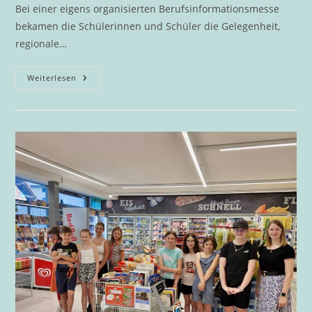
Bei einer eigens organisierten Berufsinformationsmesse
bekamen die Schülerinnen und Schüler die Gelegenheit,
regionale…
Zukunftschancen
Weiterlesen
Direkt
Vor
Der
Haustür:
Erfolgreiche
Berufsinformationsmesse
An
Der
DigiMS
2
Bad
Goisern