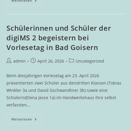
Hallen-
Weiterlesen
Mehrkampf
An
Der
DigiMS
2
Bad
Schülerinnen und Schüler der
Goisern
digiMS 2 begeistern bei
Vorlesetag in Bad Goisern
Beitrags-
Beitrag
Beitrags-
admin
April 26, 2026
Uncategorized
Autor:
veröffentlicht:
Kategorie:
Beim diesjährigen Vorlesetag am 23. April 2026
präsentierten zwei Schüler aus dendritten Klassen (Tobias
Winkler 3a und David Gschwandtner 3b) sowie eine
Schülerin(Elena Jesse 1a) im Handwerkshaus ihre selbst
verfassten…
Schülerinnen
Weiterlesen
Und
Schüler