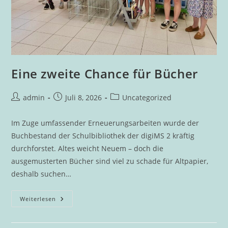
Eine zweite Chance für Bücher
Beitrags-
Beitrag
Beitrags-
admin
Juli 8, 2026
Uncategorized
Autor:
veröffentlicht:
Kategorie:
Im Zuge umfassender Erneuerungsarbeiten wurde der
Buchbestand der Schulbibliothek der digiMS 2 kräftig
durchforstet. Altes weicht Neuem – doch die
ausgemusterten Bücher sind viel zu schade für Altpapier,
deshalb suchen…
Eine
Weiterlesen
Zweite
Chance
Für
Bücher