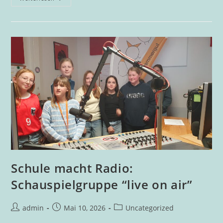
Irmgard
Kramer
Zu
Gast
An
Der
DigiMS
2
Bad
Goisern
Schule macht Radio:
Schauspielgruppe “live on air”
Beitrags-
Beitrag
Beitrags-
admin
Mai 10, 2026
Uncategorized
Autor:
veröffentlicht:
Kategorie: