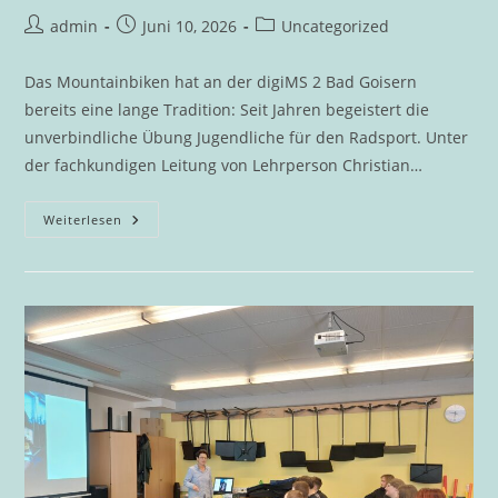
Beitrags-
Beitrag
Beitrags-
admin
Juni 10, 2026
Uncategorized
Autor:
veröffentlicht:
Kategorie:
Das Mountainbiken hat an der digiMS 2 Bad Goisern
bereits eine lange Tradition: Seit Jahren begeistert die
unverbindliche Übung Jugendliche für den Radsport. Unter
der fachkundigen Leitung von Lehrperson Christian…
Auf
Weiterlesen
Zwei
Rädern
Voller
Elan:
DigiMS
2
Bad
Goisern
Erobert
Die
Bike
Arena
Obertraun