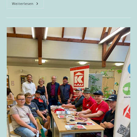
Gemeinsam
Weiterlesen
Wachsen:
Das
Schulgartenprojekt
Der
1a
Klasse