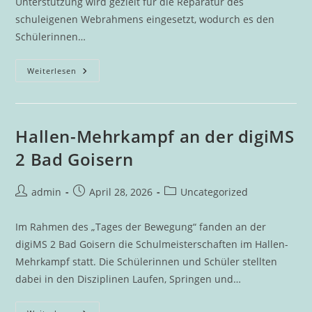
Unterstützung wird gezielt für die Reparatur des
schuleigenen Webrahmens eingesetzt, wodurch es den
Schülerinnen…
Goiserns
Weiterlesen
Goldhauben
Unterstützen
DigiMS
2
Bad
Goisern
Hallen-Mehrkampf an der digiMS
Mit
Spende
2 Bad Goisern
Beitrags-
Beitrag
Beitrags-
admin
April 28, 2026
Uncategorized
Autor:
veröffentlicht:
Kategorie:
Im Rahmen des „Tages der Bewegung“ fanden an der
digiMS 2 Bad Goisern die Schulmeisterschaften im Hallen-
Mehrkampf statt. Die Schülerinnen und Schüler stellten
dabei in den Disziplinen Laufen, Springen und…