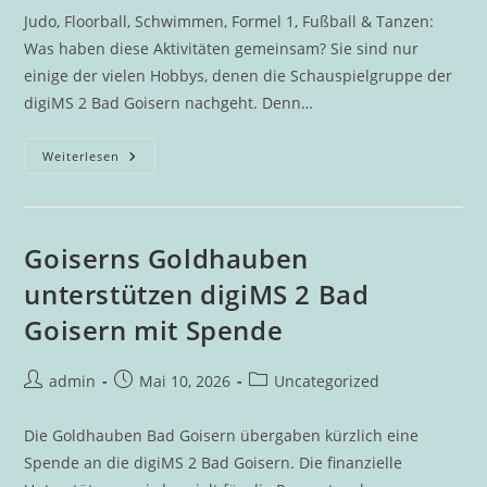
Judo, Floorball, Schwimmen, Formel 1, Fußball & Tanzen:
Was haben diese Aktivitäten gemeinsam? Sie sind nur
einige der vielen Hobbys, denen die Schauspielgruppe der
digiMS 2 Bad Goisern nachgeht. Denn…
Schule
Weiterlesen
Macht
Radio:
Schauspielgruppe
“live
On
Air”
Goiserns Goldhauben
unterstützen digiMS 2 Bad
Goisern mit Spende
Beitrags-
Beitrag
Beitrags-
admin
Mai 10, 2026
Uncategorized
Autor:
veröffentlicht:
Kategorie:
Die Goldhauben Bad Goisern übergaben kürzlich eine
Spende an die digiMS 2 Bad Goisern. Die finanzielle