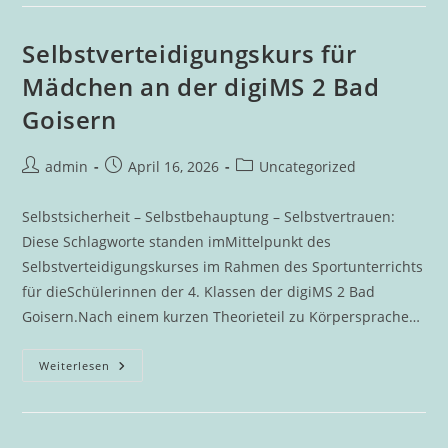
Der
DigiMS
2
Begeistern
Selbstverteidigungskurs für
Bei
Vorlesetag
Mädchen an der digiMS 2 Bad
In
Bad
Goisern
Goisern
Beitrags-
Beitrag
Beitrags-
admin
April 16, 2026
Uncategorized
Autor:
veröffentlicht:
Kategorie:
Selbstsicherheit – Selbstbehauptung – Selbstvertrauen:
Diese Schlagworte standen imMittelpunkt des
Selbstverteidigungskurses im Rahmen des Sportunterrichts
für dieSchülerinnen der 4. Klassen der digiMS 2 Bad
Goisern.Nach einem kurzen Theorieteil zu Körpersprache…
Selbstverteidigungskurs
Weiterlesen
Für
Mädchen
An
Der
DigiMS