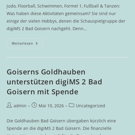
Judo, Floorball, Schwimmen, Formel 1, Fußball & Tanzen:
Was haben diese Aktivitäten gemeinsam? Sie sind nur
einige der vielen Hobbys, denen die Schauspielgruppe der
digiMS 2 Bad Goisern nachgeht. Denn…
Schule
Weiterlesen
Macht
Radio:
Schauspielgruppe
“live
On
Air”
Goiserns Goldhauben
unterstützen digiMS 2 Bad
Goisern mit Spende
Beitrags-
Beitrag
Beitrags-
admin
Mai 10, 2026
Uncategorized
Autor:
veröffentlicht:
Kategorie:
Die Goldhauben Bad Goisern übergaben kürzlich eine
Spende an die digiMS 2 Bad Goisern. Die finanzielle