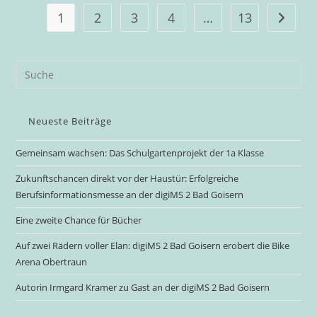
2
Bad
1
2
3
4
…
13
Gehe zu
Goisern
Neueste Beiträge
Gemeinsam wachsen: Das Schulgartenprojekt der 1a Klasse
Zukunftschancen direkt vor der Haustür: Erfolgreiche
Berufsinformationsmesse an der digiMS 2 Bad Goisern
Eine zweite Chance für Bücher
Auf zwei Rädern voller Elan: digiMS 2 Bad Goisern erobert die Bike
Arena Obertraun
Autorin Irmgard Kramer zu Gast an der digiMS 2 Bad Goisern