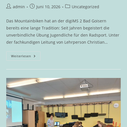
Beitrags-
Beitrag
Beitrags-
admin
Juni 10, 2026
Uncategorized
Autor:
veröffentlicht:
Kategorie:
Das Mountainbiken hat an der digiMS 2 Bad Goisern
bereits eine lange Tradition: Seit Jahren begeistert die
unverbindliche Übung Jugendliche für den Radsport. Unter
der fachkundigen Leitung von Lehrperson Christian…
Auf
Weiterlesen
Zwei
Rädern
Voller
Elan:
DigiMS
2
Bad
Goisern
Erobert
Die
Bike
Arena
Obertraun