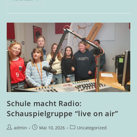
Irmgard
Kramer
Zu
Gast
An
Der
DigiMS
2
Bad
Goisern
Schule macht Radio:
Schauspielgruppe “live on air”
Beitrags-
Beitrag
Beitrags-
admin
Mai 10, 2026
Uncategorized
Autor:
veröffentlicht:
Kategorie: