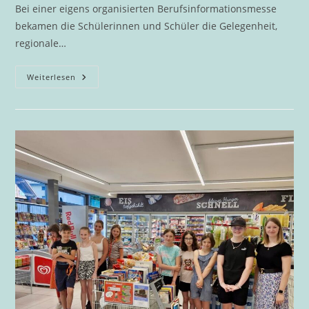
Bei einer eigens organisierten Berufsinformationsmesse
bekamen die Schülerinnen und Schüler die Gelegenheit,
regionale…
Zukunftschancen
Weiterlesen
Direkt
Vor
Der
Haustür:
Erfolgreiche
Berufsinformationsmesse
An
Der
DigiMS
2
Bad
Goisern