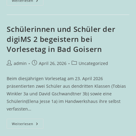
Hallen-
Weiterlesen
Mehrkampf
An
Der
DigiMS
2
Bad
Schülerinnen und Schüler der
Goisern
digiMS 2 begeistern bei
Vorlesetag in Bad Goisern
Beitrags-
Beitrag
Beitrags-
admin
April 26, 2026
Uncategorized
Autor:
veröffentlicht:
Kategorie:
Beim diesjährigen Vorlesetag am 23. April 2026
präsentierten zwei Schüler aus dendritten Klassen (Tobias
Winkler 3a und David Gschwandtner 3b) sowie eine
Schülerin(Elena Jesse 1a) im Handwerkshaus ihre selbst
verfassten…
Schülerinnen
Weiterlesen
Und
Schüler