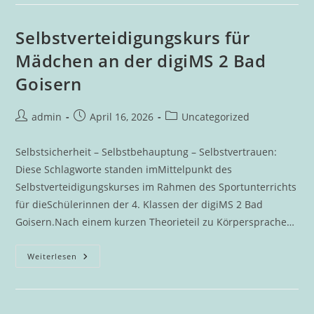
Der
DigiMS
2
Begeistern
Selbstverteidigungskurs für
Bei
Vorlesetag
Mädchen an der digiMS 2 Bad
In
Bad
Goisern
Goisern
Beitrags-
Beitrag
Beitrags-
admin
April 16, 2026
Uncategorized
Autor:
veröffentlicht:
Kategorie:
Selbstsicherheit – Selbstbehauptung – Selbstvertrauen:
Diese Schlagworte standen imMittelpunkt des
Selbstverteidigungskurses im Rahmen des Sportunterrichts
für dieSchülerinnen der 4. Klassen der digiMS 2 Bad
Goisern.Nach einem kurzen Theorieteil zu Körpersprache…
Selbstverteidigungskurs
Weiterlesen
Für
Mädchen
An
Der
DigiMS