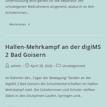
Unterstützung wird gezielt für die Reparatur des
schuleigenen Webrahmens eingesetzt, wodurch es den
Schülerinnen…
Goiserns
Weiterlesen
Goldhauben
Unterstützen
DigiMS
2
Bad
Goisern
Hallen-Mehrkampf an der digiMS
Mit
Spende
2 Bad Goisern
Beitrags-
Beitrag
Beitrags-
admin
April 28, 2026
Uncategorized
Autor:
veröffentlicht:
Kategorie:
Im Rahmen des „Tages der Bewegung“ fanden an der
digiMS 2 Bad Goisern die Schulmeisterschaften im Hallen-
Mehrkampf statt. Die Schülerinnen und Schüler stellten
dabei in den Disziplinen Laufen, Springen und…