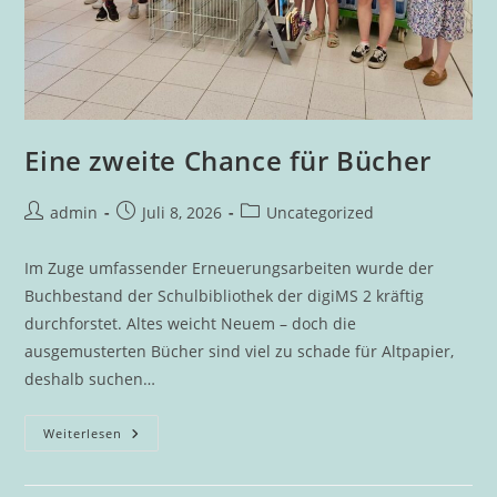
Eine zweite Chance für Bücher
Beitrags-
Beitrag
Beitrags-
admin
Juli 8, 2026
Uncategorized
Autor:
veröffentlicht:
Kategorie:
Im Zuge umfassender Erneuerungsarbeiten wurde der
Buchbestand der Schulbibliothek der digiMS 2 kräftig
durchforstet. Altes weicht Neuem – doch die
ausgemusterten Bücher sind viel zu schade für Altpapier,
deshalb suchen…
Eine
Weiterlesen
Zweite
Chance
Für
Bücher