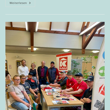
Gemeinsam
Weiterlesen
Wachsen:
Das
Schulgartenprojekt
Der
1a
Klasse