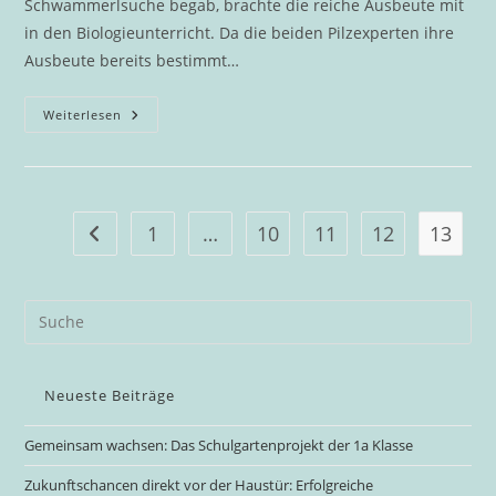
Schwammerlsuche begab, brachte die reiche Ausbeute mit
in den Biologieunterricht. Da die beiden Pilzexperten ihre
Ausbeute bereits bestimmt…
Pilze
Weiterlesen
–
Weder
Pflanzen
Noch
Tiere
1
…
10
11
12
13
Gehe zur vorherigen Seite
Neueste Beiträge
Gemeinsam wachsen: Das Schulgartenprojekt der 1a Klasse
Zukunftschancen direkt vor der Haustür: Erfolgreiche