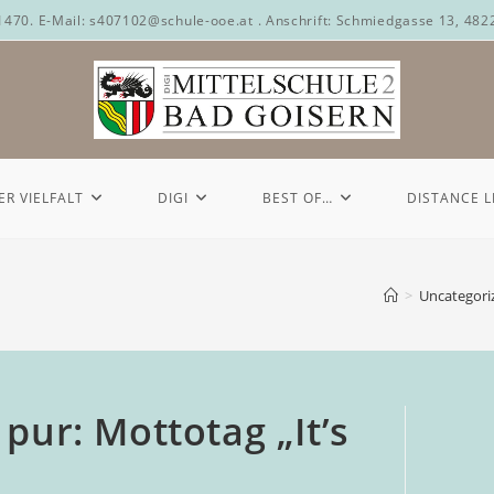
71470. E-Mail: s407102@schule-ooe.at . Anschrift: Schmiedgasse 13, 482
ER VIELFALT
DIGI
BEST OF…
DISTANCE 
>
Uncategori
ur: Mottotag „It’s