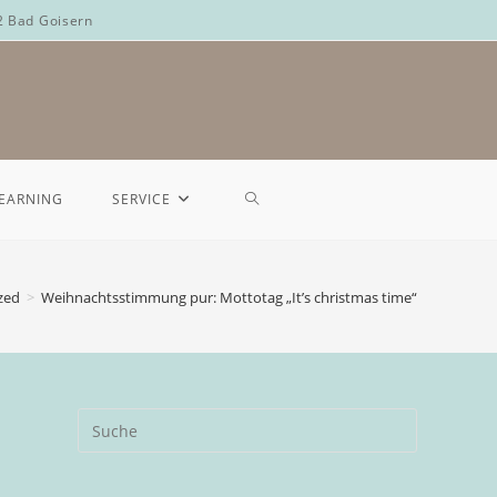
2 Bad Goisern
LEARNING
SERVICE
zed
>
Weihnachtsstimmung pur: Mottotag „It’s christmas time“