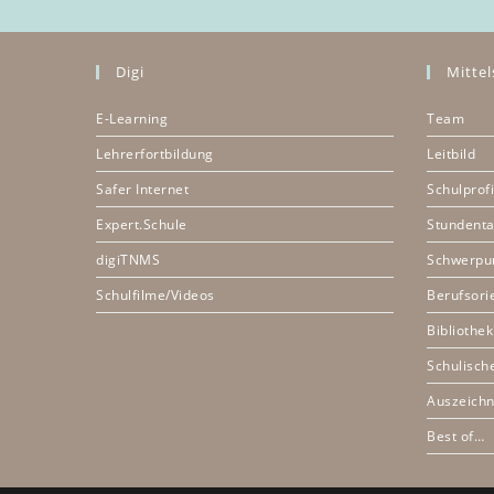
Digi
Mittel
E-Learning
Team
Lehrerfortbildung
Leitbild
Safer Internet
Schulprofi
Expert.Schule
Stundenta
digiTNMS
Schwerpu
Schulfilme/Videos
Berufsori
Bibliothek
Schulisch
Auszeich
Best of…