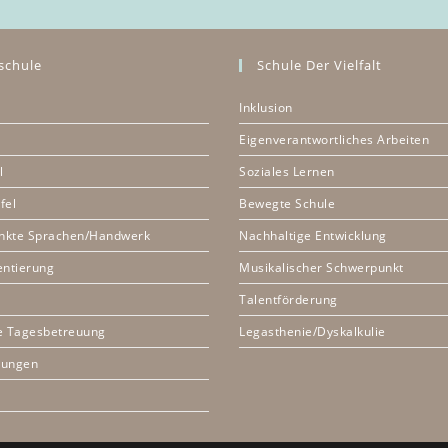
schule
Schule Der Vielfalt
Inklusion
Eigenverantwortliches Arbeiten
l
Soziales Lernen
fel
Bewegte Schule
nkte Sprachen/Handwerk
Nachhaltige Entwicklung
entierung
Musikalischer Schwerpunkt
Talentförderung
e Tagesbetreuung
Legasthenie/Dyskalkulie
nungen