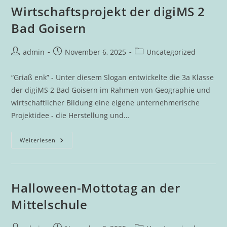
Wirtschaftsprojekt der digiMS 2
Bad Goisern
Beitrags-
Beitrag
Beitrags-
admin
November 6, 2025
Uncategorized
Autor:
veröffentlicht:
Kategorie:
“Griaß enk” - Unter diesem Slogan entwickelte die 3a Klasse
der digiMS 2 Bad Goisern im Rahmen von Geographie und
wirtschaftlicher Bildung eine eigene unternehmerische
Projektidee - die Herstellung und…
“Griaß
Weiterlesen
Enk”
–
Ein
Wirtschaftsprojekt
Der
DigiMS
Halloween-Mottotag an der
2
Bad
Mittelschule
Goisern