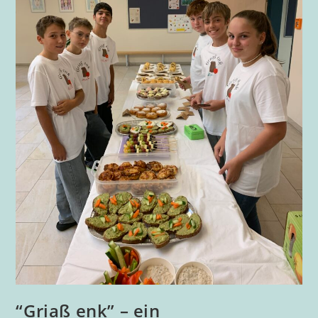
“Griaß enk” – ein