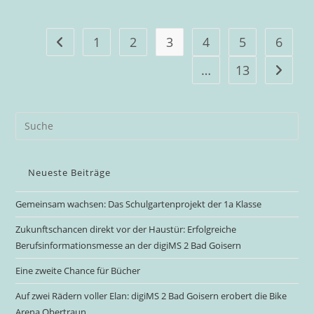
1
2
3
4
5
6
Gehe zur vorherigen Seite
…
13
Gehe zu
Neueste Beiträge
Gemeinsam wachsen: Das Schulgartenprojekt der 1a Klasse
Zukunftschancen direkt vor der Haustür: Erfolgreiche
Berufsinformationsmesse an der digiMS 2 Bad Goisern
Eine zweite Chance für Bücher
Auf zwei Rädern voller Elan: digiMS 2 Bad Goisern erobert die Bike
Arena Obertraun