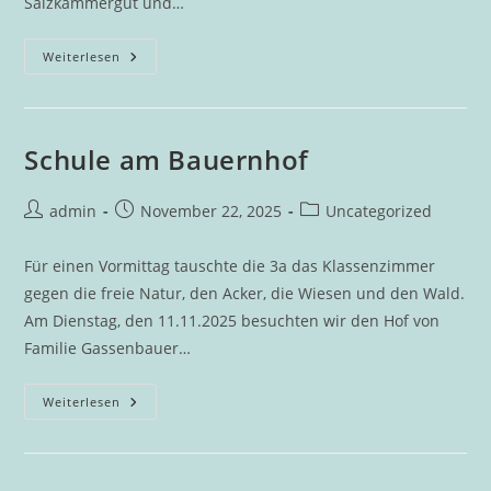
Salzkammergut und…
DigiMS
Weiterlesen
2
Bad
Goisern
Zu
Besuch
Bei
Schule am Bauernhof
Der
Sparkasse
Salzkammergut
Beitrags-
Beitrag
Beitrags-
admin
November 22, 2025
Uncategorized
Autor:
veröffentlicht:
Kategorie:
Für einen Vormittag tauschte die 3a das Klassenzimmer
gegen die freie Natur, den Acker, die Wiesen und den Wald.
Am Dienstag, den 11.11.2025 besuchten wir den Hof von
Familie Gassenbauer…
Schule
Weiterlesen
Am
Bauernhof