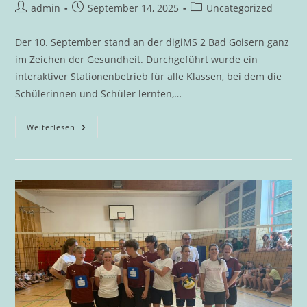
Beitrags-
Beitrag
Beitrags-
admin
September 14, 2025
Uncategorized
Autor:
veröffentlicht:
Kategorie:
Der 10. September stand an der digiMS 2 Bad Goisern ganz
im Zeichen der Gesundheit. Durchgeführt wurde ein
interaktiver Stationenbetrieb für alle Klassen, bei dem die
Schülerinnen und Schüler lernten,…
Gesundheitstag
Weiterlesen
An
Der
DigiMS
2
Bad
Goisern