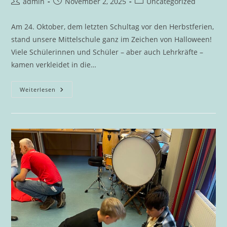
Beitrags-
Beitrag
Beitrags-
admin
November 2, 2025
Uncategorized
Autor:
veröffentlicht:
Kategorie:
Am 24. Oktober, dem letzten Schultag vor den Herbstferien,
stand unsere Mittelschule ganz im Zeichen von Halloween!
Viele Schülerinnen und Schüler – aber auch Lehrkräfte –
kamen verkleidet in die…
Halloween-
Weiterlesen
Mottotag
An
Der
Mittelschule