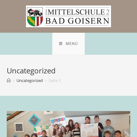
Zum
Inhalt
springen
MENÜ
Uncategorized
>
Uncategorized
>
Seite 3