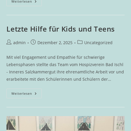
Christkindl
Weiterlesen
Aus
Der
Schuhschachtel
Letzte Hilfe für Kids und Teens
Beitrags-
Beitrag
Beitrags-
admin
Dezember 2, 2025
Uncategorized
Autor:
veröffentlicht:
Kategorie:
Mit viel Engagement und Empathie für schwierige
Lebensphasen stellte das Team vom Hospizverein Bad Ischl
- Inneres Salzkammergut ihre ehrenamtliche Arbeit vor und
erarbeitete mit den Schülerinnen und Schülern der…
Letzte
Weiterlesen
Hilfe
Für
Kids
Und
Teens