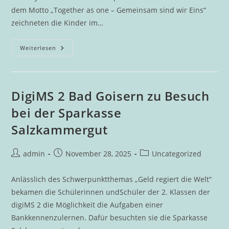
dem Motto „Together as one – Gemeinsam sind wir Eins“
zeichneten die Kinder im…
Together
Weiterlesen
As
One
–
Zeichnen
Für
Den
DigiMS 2 Bad Goisern zu Besuch
Frieden
bei der Sparkasse
Salzkammergut
Beitrags-
Beitrag
Beitrags-
admin
November 28, 2025
Uncategorized
Autor:
veröffentlicht:
Kategorie:
Anlässlich des Schwerpunktthemas „Geld regiert die Welt“
bekamen die Schülerinnen undSchüler der 2. Klassen der
digiMS 2 die Möglichkeit die Aufgaben einer
Bankkennenzulernen. Dafür besuchten sie die Sparkasse