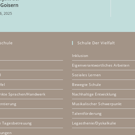
 Goisern
6, 2025
schule
Schule Der Vielfalt
Inklusion
Eigenverantwortliches Arbeiten
l
Soziales Lernen
fel
Bewegte Schule
nkte Sprachen/Handwerk
Nachhaltige Entwicklung
entierung
Musikalischer Schwerpunkt
Talentförderung
e Tagesbetreuung
Legasthenie/Dyskalkulie
nungen