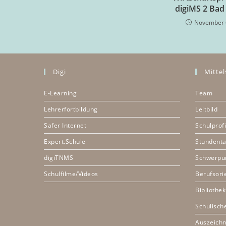
digiMS 2 Bad
November 
Digi
Mittel
E-Learning
Team
Lehrerfortbildung
Leitbild
Safer Internet
Schulprofi
Expert.Schule
Stundenta
digiTNMS
Schwerpu
Schulfilme/Videos
Berufsori
Bibliothek
Schulisch
Auszeich