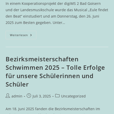
In einem Kooperationsprojekt der digiMS 2 Bad Goisern
und der Landesmusikschule wurde das Musical „Eule findet
den Beat“ einstudiert und am Donnerstag, den 26. Juni
2025 zum Besten gegeben. Unter…
Fulminante
Weiterlesen
Musical-
Aufführung
Der
DigiMS
2
Bad
Bezirksmeisterschaften
Goisern
Begeistert
Schwimmen 2025 – Tolle Erfolge
Publikum
für unsere Schülerinnen und
Schüler
Beitrags-
Beitrag
Beitrags-
admin
Juli 3, 2025
Uncategorized
Autor:
veröffentlicht:
Kategorie:
Am 18. Juni 2025 fanden die Bezirksmeisterschaften im