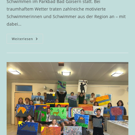
Schwimmen im Parkbad Bad Goisern statt. Bei
traumhaftem Wetter traten zahlreiche motivierte
Schwimmerinnen und Schwimmer aus der Region an – mit
dabei…
Bezirksmeisterschaften
Weiterlesen
Schwimmen
2025
–
Tolle
Erfolge
Für
Unsere
Schülerinnen
Und
Schüler