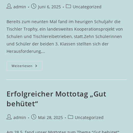
Beitrags-
Beitrag
Beitrags-
admin
Juni 6, 2025
Uncategorized
Autor:
veröffentlicht:
Kategorie:
Bereits zum neunten Mal fand im heurigen Schuljahr die
Tischler Trophy, ein landesweites Kooperationsprojekt von
Schulen und Tischlereibetrieben, statt.Zehn Schülerinnen
und Schüler der beiden 3. Klassen stellten sich der
Herausforderung,…
„Goiserer
Weiterlesen
Seifenkistenfuhr“
Gewinnt
Bei
Tischler
Trophy
Erfolgreicher Mottotag „Gut
behütet“
Beitrags-
Beitrag
Beitrags-
admin
Mai 28, 2025
Uncategorized
Autor:
veröffentlicht:
Kategorie:
Am 28.5. fand unser Mottotag zum Thema "Gut behütet"