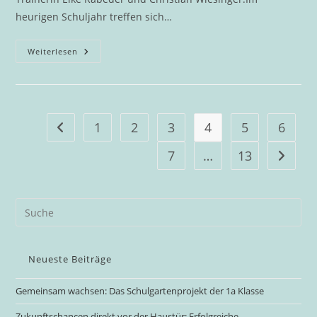
heurigen Schuljahr treffen sich…
Mountainbiken
Weiterlesen
An
Der
DigiMS
2
Bad
Goisern
1
2
3
4
5
6
Gehe zur vorherigen Seite
7
…
13
Gehe zu
Neueste Beiträge
Gemeinsam wachsen: Das Schulgartenprojekt der 1a Klasse
Zukunftschancen direkt vor der Haustür: Erfolgreiche